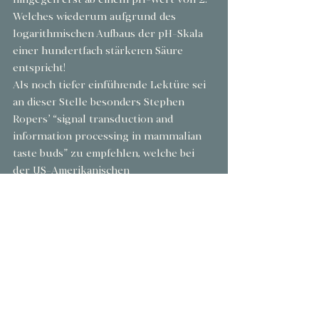
Welches wiederum aufgrund des 
logarithmischen Aufbaus der pH-Skala 
einer hundertfach stärkeren Säure 
entspricht!
Als noch tiefer einführende Lektüre sei 
an dieser Stelle besonders Stephen 
Ropers’ “signal transduction and 
information processing in mammalian 
taste buds” zu empfehlen, welche bei 
der US-Amerikanischen 
Nationalbibliothek für Medizin auch 
online kostenlos einsehbar sind.
If life gives you lemons…
Als Fazit können wir nun also die 
Zweiteilung der Säurefamilie und deren 
damit einhergehende Funktionalität für 