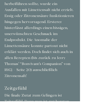
herbeiführen sollte, wurde ein 
Ausfallen mit Limettensaft nicht erzielt. 
Essig oder Zitronensäure funktionieren 
hingegen hervorragend. Ersterer 
hinterlässt allerdings einen bissigen, 
unerwünschten Geschmack im 
Endprodukt. Die Anomalie der 
Limettensäure konnte partout nicht 
erklärt werden. Doch findet sich auch in 
allen Rezepten (bis zurück zu Jerry 
Thomas’ “Bonvivant’s Companion” von 
1862 – Seite 20) ausschließlich 
Zitronensaft!
Zeitgefühl
Die finale Zutat zum Gelingen ist 
Zeitgefühl. Denn man ist gut beraten, 
die Mixtur aus allen Teilen im 