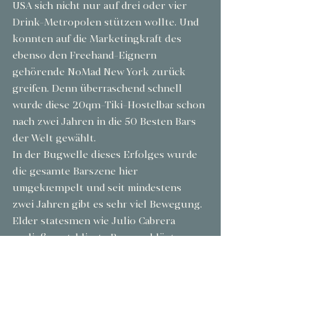
USA sich nicht nur auf drei oder vier 
Drink-Metropolen stützen wollte. Und 
konnten auf die Marketingkraft des 
ebenso den Freehand-Eignern 
gehörende NoMad New York zurück 
greifen. Denn überraschend schnell 
wurde diese 20qm-Tiki-Hostelbar schon 
nach zwei Jahren in die 50 Besten Bars 
der Welt gewählt.
In der Bugwelle dieses Erfolges wurde 
die gesamte Barszene hier 
umgekrempelt und seit mindestens 
zwei Jahren gibt es sehr viel Bewegung. 
Elder statesmen wie Julio Cabrera 
verließen etablierte Bars und lösten 
einen Exodus aus teils angestaubten 
Hotelbars aus. Zum ersten mal werden 
auch kleine, unabhängige Bars 
außerhalb von Hotels eröffnet, was man 