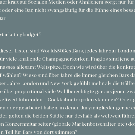
erkraft auf Sozialen Medien oder Ähnlichem sorgt nur für 
 oder eine Bar, nicht zwangsläufig für die Bühne eines bes
ar.
 Marketingbudget?
dieser Listen sind Worlds50BestBars, jedes Jahr zur Londo
für viele knallende Champagnerkorken. Fraglos sind jene a
enusses allesamt Weltspitze. Doch wie wird über die konkret
 wählen? Wieso sind über Jahre die immer gleichen Bars da
er Jahre London und New York gefühlt mehr als die Hälfte 
e überproportional viele Wahlberechtigte gar aus jenen zwe
ltweit führenden – Cocktailmetropolen stammen? Oder ga
en oder gearbeitet haben, in denen Jurymitglieder gerne e
r gelten die beiden Städte nur deshalb als weltweit führe
gen Konzernmitarbeiter (globale Markenbotschafter etc.) do
n Teil für Bars von dort stimmen? 