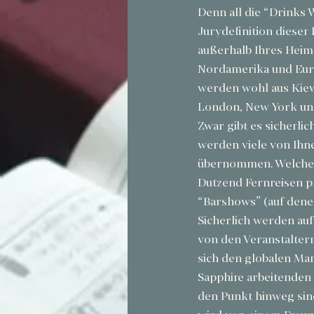
Denn all die “Drinks W
Jurydefinition dieser
außerhalb Ihres Heima
Nordamerika und Europ
werden wohl aus Kie
London, New York und
Zwar gibt es sicherlic
werden viele von Ihne
übernommen. Welcher 
Dutzend Fernreisen 
“Barshows” (auf denen
Sicherlich werden au
von den Veranstaltern
sich den globalen Ma
Sapphire arbeitenden 
den Punkt hinweg sind