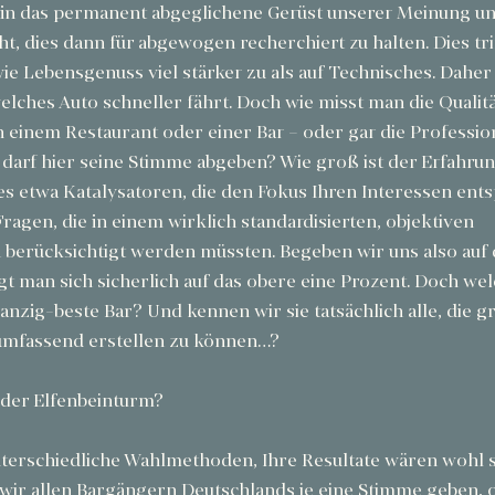
 in das permanent abgeglichene Gerüst unserer Meinung un
cht, dies dann für abgewogen recherchiert zu halten. Dies tri
 Lebensgenuss viel stärker zu als auf Technisches. Daher l
welches Auto schneller fährt. Doch wie misst man die Qualit
 einem Restaurant oder einer Bar – oder gar die Professiona
darf hier seine Stimme abgeben? Wie groß ist der Erfahrun
s etwa Katalysatoren, die den Fokus Ihren Interessen ent
Fragen, die in einem wirklich standardisierten, objektiven 
berücksichtigt werden müssten. Begeben wir uns also auf d
igt man sich sicherlich auf das obere eine Prozent. Doch welc
anzig-beste Bar? Und kennen wir sie tatsächlich alle, die g
 umfassend erstellen zu können…?
der Elfenbeinturm?
nterschiedliche Wahlmethoden, Ihre Resultate wären wohl 
wir allen Bargängern Deutschlands je eine Stimme geben, o