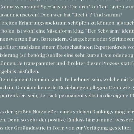
onnaisseurs und Spezialisten: Die drei Top Ten-Listen wür
h zusammensetzen! Doch wer hat “Recht”? Und warum?
breiten Erfahrungsspektrum schöpfen zu können, als auc
 holen, ist wohl eine Mischform klug. “Der Schwarm” identif
enswerten Bars, Bartendern, Gastgebern oder Spirituosen.
filtert und dann einem überschaubaren Expertenkreis vor
izierung (so benötigt) sollte eine sehr kurze Liste oder soga
önnen. Je transparenter und direkter dieser Prozess stattf
rgebnis ausfallen.
ften in jenem Gremium auch Teilnehmer sein, welche mit ke
auch im Gremium keinerlei Beziehungen pflegen. Denn wie 
pertenkreis sein, der sich permanent selbst in die eigene P
uss der großen Nutznießer eines solchen Rankings möglichs
. Denn so sehr der positive Einfluss hinzu immer besserer
uss der Großindustrie in Form von zur Verfügung gestellter 