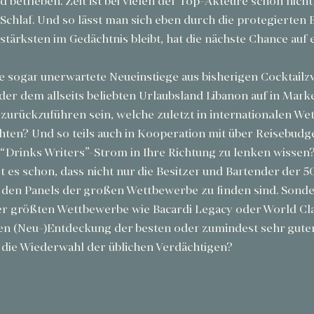
 betrieben. Zeit ist bei vielen der Top-Akteure schon nicht
Schlaf. Und so lässt man sich eben durch die protegierten B
ärksten im Gedächtnis bleibt, hat die nächste Chance auf e
se sogar unerwartete Neueinstiege aus bisherigen Cocktail
der dem allseits beliebten Urlaubsland Libanon auf in Mark
zurückzuführen sein, welche zuletzt in internationalen We
ten? Und so teils auch in Kooperation mit über Reisebudg
“Drinks Writers”-Strom in Ihre Richtung zu lenken wissen?
 es schon, dass nicht nur die Besitzer und Bartender der 
 den Panels der großen Wettbewerbe zu finden sind. Sonde
r größten Wettbewerbe wie Bacardi Legacy oder World Clas
iven (Neu-)Entdeckung der besten oder zumindest sehr guter
ht die Wiederwahl der üblichen Verdächtigen?