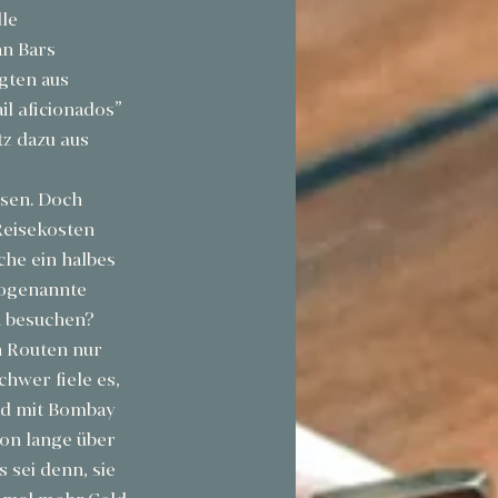
le 
n Bars 
gten aus 
l aficionados” 
z dazu aus 
isen. Doch 
Reisekosten 
he ein halbes 
ogenannte 
u besuchen? 
 Routen nur 
hwer fiele es, 
nd mit Bombay 
on lange über 
 sei denn, sie 