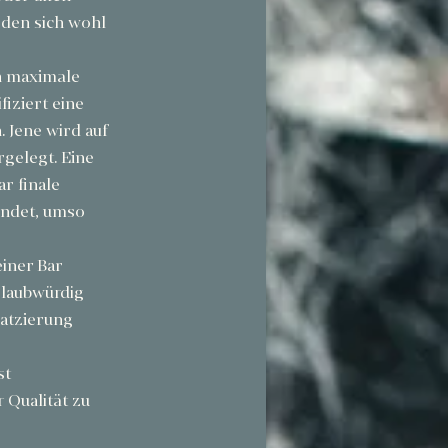
den sich wohl 
h maximale 
iziert eine 
 Jene wird auf 
gelegt. Eine 
r finale 
indet, umso 
iner Bar 
glaubwürdig 
latzierung 
t 
 Qualität zu 