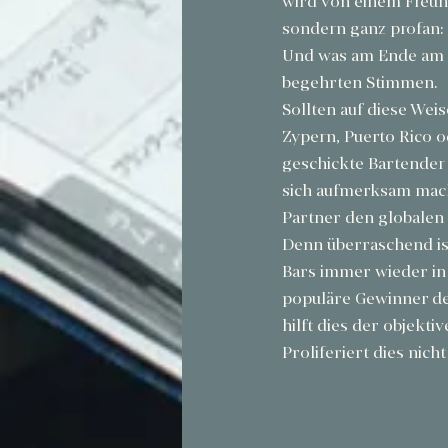
wird von einem Freund
sondern ganz profan: 
Und was am Ende am st
begehrten Stimmen.
Sollten auf diese Wei
Zypern, Puerto Rico o
geschickte Bartender 
sich aufmerksam mach
Partner den globalen 
Denn überraschend ist
Bars immer wieder in
populäre Gewinner de
hilft dies der objekt
Proliferiert dies nic