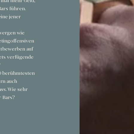
 mal mehr Geld, 
ars führen. 
ine jener 
zwergen wie 
etingoffensiven 
ttbewerben auf 
ets verfügende 
 
50 berühmtesten 
rn auch 
s. Wie sehr 
 Bars? 