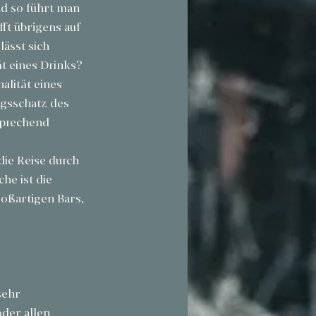
d so führt man 
fft übrigens auf 
ässt sich 
ät eines Drinks? 
lität eines 
gsschatz des 
sprechend 
ie Reise durch 
he ist die 
roßartigen Bars, 
sehr 
der allen 