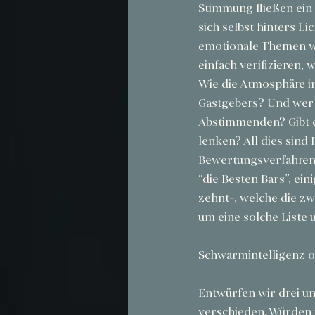
Stimmung fließen ein
sich selbst hinters Li
emotionale Themen wie
einfach verifizieren, 
Wie die Atmosphäre in
Gastgebers? Und wer 
Abstimmenden? Gibt e
lenken? All dies sind 
Bewertungsverfahren 
“die Besten Bars”, ein
zehnt-, welche die zw
um eine solche Liste
Schwarmintelligenz o
Entwürfen wir drei u
verschieden. Würden 