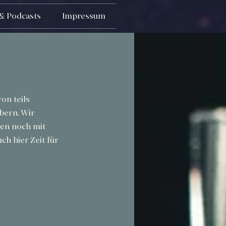
& Podcasts
Impressum
on teils 
bern. Wir 
ren noch mit 
h hier Zeit für 