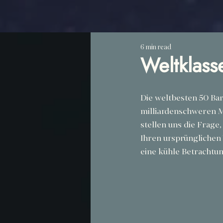
6 min read
Weltklass
Die weltbesten 50 Bars
milliardenschweren M
stellen uns die Frage
Ihren ursprünglichen 
eine kühle Betrachtun