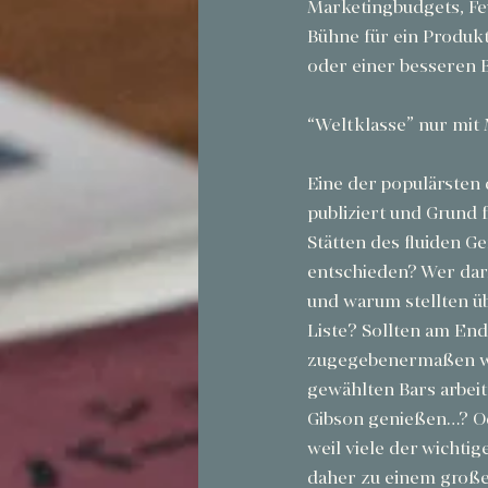
Marketingbudgets, Feu
Bühne für ein Produkt
oder einer besseren B
“Weltklasse” nur mit
Eine der populärsten 
publiziert und Grund 
Stätten des fluiden G
entschieden? Wer darf
und warum stellten üb
Liste? Sollten am End
zugegebenermaßen we
gewählten Bars arbeit
Gibson genießen…? Ode
weil viele der wichti
daher zu einem große