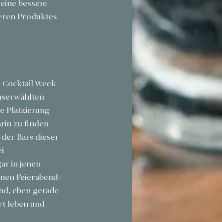
eine bessere 
seren Produktes 
n Cocktail Week 
userwählten 
e Platzierung 
rin zu finden 
der Bars dieser 
i – 
r in jenen 
inen Feierabend-
nd, eben gerade 
rt leben und 