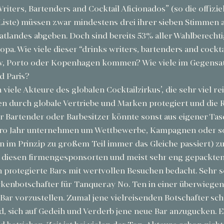
riters, Bartenders and Cocktail Aficionados” (so die offiziel
 Liste) müssen zwar mindestens drei ihrer sieben Stimmen a
tlandes abgeben. Doch sind bereits 53% aller Wahlberechti
a. Wie viele dieser “drinks writers, bartenders and cocktai
w, Porto oder Kopenhagen kommen? Wie viele im Gegensat
 Paris? 
h viele Akteure des globalen Cocktailzirkus’, die sehr viel re
n durch globale Vertriebe und Marken protegiert und die 
Bartender oder Barbesitzer könnte sonst aus eigener Tasc
pro Jahr unternehmen um Wettbewerbe, Kampagnen oder s
 im Prinzip zu großem Teil immer das Gleiche passiert) z
f diesen firmengesponsorten und meist sehr eng gepackten
 protegierte Bars mit wertvollen Besuchen bedacht. Sehr sc
rkenbotschafter für Tanqueray No. Ten in einer überwiege
Bar vorzustellen. Zumal jene vielreisenden Botschafter sch
, sich auf Gedeih und Verderb jene neue Bar anzugucken. Es