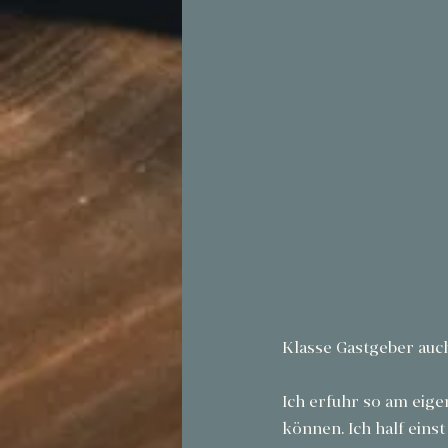
Klasse Gastgeber au
Ich erfuhr so am eig
können. Ich half eins