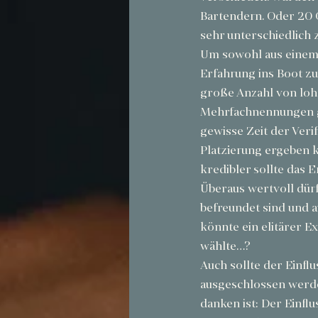
Bartendern. Oder 20 C
sehr unterschiedlic
Um sowohl aus einem 
Erfahrung ins Boot zu
große Anzahl von lohn
Mehrfachnennungen ge
gewisse Zeit der Verif
Platzierung ergeben k
kredibler sollte das E
Überaus wertvoll dür
befreundet sind und 
könnte ein elitärer Ex
wählte…?
Auch sollte der Einfl
ausgeschlossen werden
danken ist: Der Einfl