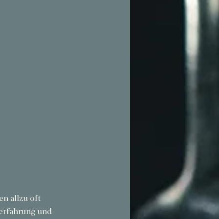
n allzu oft 
serfahrung und 