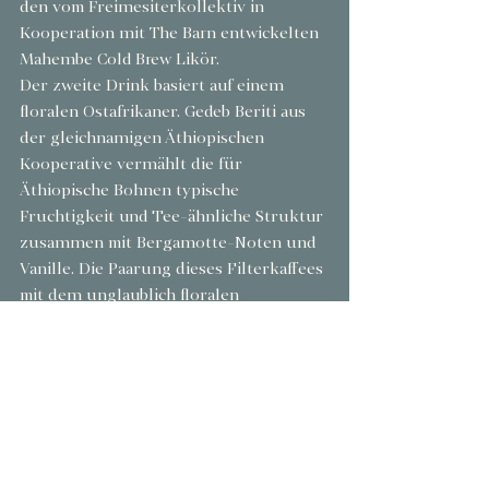
den vom Freimesiterkollektiv in 
Kooperation mit The Barn entwickelten 
Mahembe Cold Brew Likör.
Der zweite Drink basiert auf einem 
floralen Ostafrikaner. Gedeb Beriti aus 
der gleichnamigen Äthiopischen 
Kooperative vermählt die für 
Äthiopische Bohnen typische 
Fruchtigkeit und Tee-ähnliche Struktur 
zusammen mit Bergamotte-Noten und 
Vanille. Die Paarung dieses Filterkaffees 
mit dem unglaublich floralen 
Butterbird Weißling Rum verleiht dem 
Drink Rückgrat. Wohingegen ein 
leichter, weißer Wermut wie Znaida 
ebenso nahe lag wie die Verwendung 
von Italicus Rosolio di Bergamotte. Um 
die präsenten Aromen 
herauszuarbeiten, nicht 