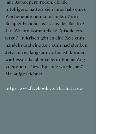
 mit Barkeepern reden, die die 
Intelligenz hatten, sich innerhalb eines 
Wochenende neu zu erfinden. Zum 
Beispiel Izabela rosiak aus der Bar In A 
Jar.  Warum kommt diese Episode erst 
jetzt ?  In Krisen gibt es eine Zeit zum 
handeln und eine Zeit zum nachdenken. 
Jetzt, da es langsam vorbei ist, können 
wir besser darüber reden, ohne im Weg 
zu stehen.  Diese Episode wurde am 7. 
Mai aufgezeichnet.
https://www.facebook.com/barinajar.de/