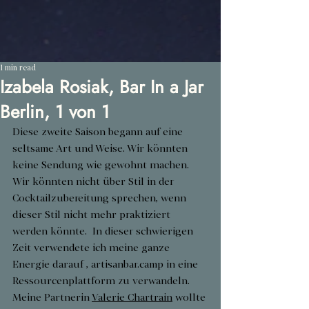
1 min read
Izabela Rosiak, Bar In a Jar
Berlin, 1 von 1
Diese zweite Saison begann auf eine 
seltsame Art und Weise. Wir könnten 
keine Sendung wie gewohnt machen. 
Wir könnten nicht über Stil in der 
Cocktailzubereitung sprechen, wenn 
dieser Stil nicht mehr praktiziert 
werden könnte.  In dieser schwierigen 
Zeit verwendete ich meine ganze 
Energie darauf , artisanbar.camp in eine 
Ressourcenplattform zu verwandeln. 
Meine Partnerin 
Valerie Chartrain
 wollte 