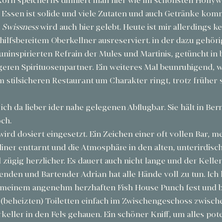
Korn speicherns dinniert man hier wie im schönsten Holly
 Essen ist solide und viele Zutaten und auch Getränke kom
 
Swissness
 wird auch hier gelebt. Heute ist mir allerdings ke
 hilfsbereitem Oberkellner ausreserviert. in der dazu gehöri
ninspirierten Refrain der Mules und Martinis, getüncht i
igeren Spirituosenpartner. Ein weiteres Mal beunruhigend, wi
em stilsicheren Restaurant um Charakter ringt, trotz früher 
ich da lieber ider nahe gelegenen Abflugbar. Sie hält in Ber
ch.
ird dosiert eingesetzt. Ein Zeichen einer oft vollen Bar, me
rliner enttarnt und die Atmosphäre in den alten, unterirdisc
ügig herzlicher. Es dauert auch nicht lange und der Keller 
nden und Bartender Adrian hat alle Hände voll zu tun. Ich 
meinem angenehm herzhaften Fish House Punch fest und b
(beheizten) Toiletten einfach im Zwischengeschoss zwisch
eller in den Fels gehauen. Ein schöner Kniff, um alles pote