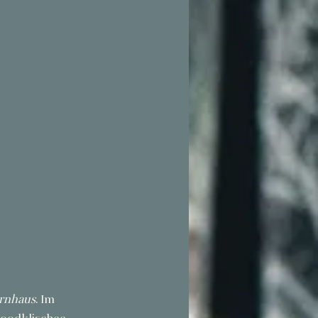
rnhaus
. Im 