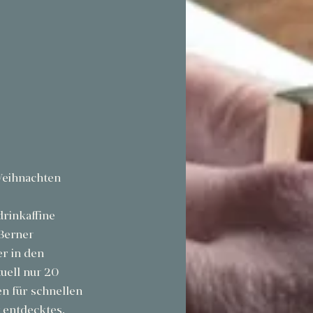
Weihnachten 
 
drinkaffine 
Berner 
r in den 
uell nur 20 
n für schnellen 
 entdecktes, 