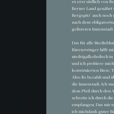
es erst südlich von Be
Berner Land genährt w
Bergspitz’ auch noch 
nach dem obligatoris
gelisteten Innenstadt 
Das für alle Bierlieb
Bärenzwinger hilft m
niedrigalkoholisch i
und ich probiere mich
konstruierten Biere. 
Also fix bezahlt und
die Innenstadt. Ich su
dem Pfeil durch den 
schreite ich durch di
empfangen. Das mir un
ich michdank guter B