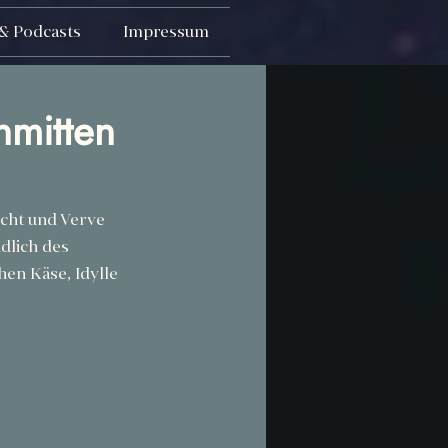
& Podcasts
Impressum
nmitten
ucht und Verve 
dlich des 
en Käse, Idylle 