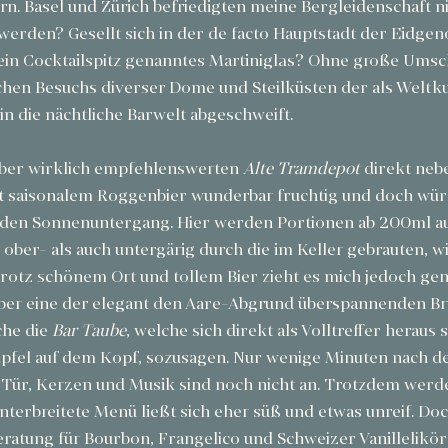
rn. Basel und Zürich befriedigten meine Bergleidenschaft nic
erden? Gesellt sich in der de facto Hauptstadt der Eidgen
ein Cocktailspitz genanntes Martiniglas? Ohne große Umsc
chen Besuchs diverser Dome und Steilküsten der als Weltku
in die nächtliche Barwelt abgeschweift.
haber wirklich empfehlenswerten 
Alte Tramdepot
 direkt neb
it saisonalem Roggenbier wunderbar fruchtig und doch wür
n den Sonnenuntergang. Hier werden Portionen ab 200ml a
 ober- als auch untergärig durch die im Keller gebrauten, wi
Trotz schönem Ort und tollem Bier zieht es mich jedoch gen
 über eine der elegant den Aare-Abgrund überspannenden Br
che die 
Bar Taube
, welche sich direkt als Volltreffer heraus s
Apfel auf dem Kopf, sozusagen. Nur wenige Minuten nach d
e Tür, Kerzen und Musik sind noch nicht an. Trotzdem werd
terbreitete Menü ließt sich eher süß und etwas unreif. Doc
eratung für Bourbon, Frangelico und Schweizer Vanillelikö