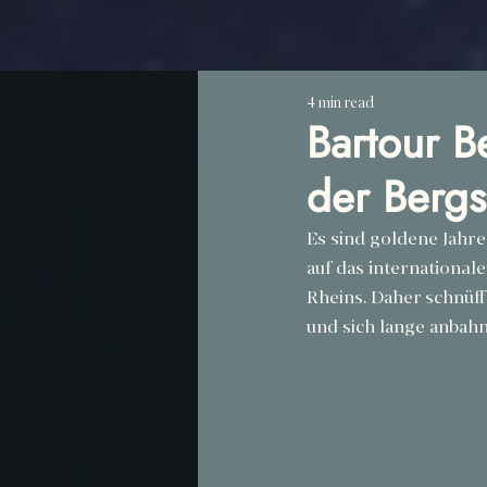
4 min read
Bartour Be
der Bergs
Es sind goldene Jahre
auf das international
Rheins. Daher schnüff
und sich lange anbah