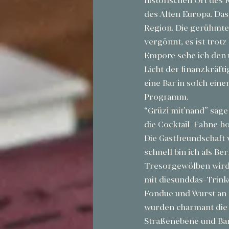
historischen Ort des 
des Alten Europa. Das
Region. Die gerühmte
vergönnt, es ist trotz
Empore sehe ich den u
Licht der finanzkräft
eine Bar in solch ein
Programm.
“Grüzi mit’nand” sage 
die Cocktail-Fahne ho
Die Gastfreundschaft w
schnell bin ich als Be
Tresorgewölben wird z
mit diesunddas-Trinke
Fondue und Wurst an 
wurden charmant die 
Straßenebene und Bark