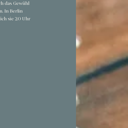
ch das Gewühl 
 In Berlin 
ch sie 20 Uhr 