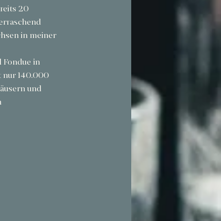
reits 20 
berraschend 
hsen in meiner 
d Fondue in 
t nur 140.000 
Häusern und 
 