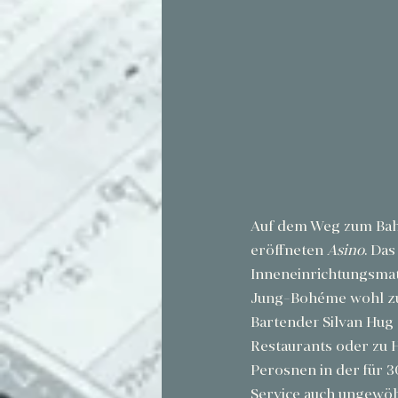
Auf dem Weg zum Bahn
eröffneten 
Asino
. Da
Inneneinrichtungsmater
Jung-Bohéme wohl zu 
Bartender Silvan Hug e
Restaurants oder zu H
Perosnen in der für 3
Service auch ungewöhn