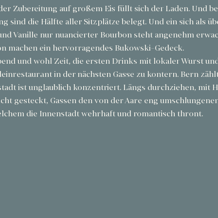
er Zubereitung auf großem Eis füllt sich der Laden. Und be
 sind die Hälfte aller Sitzplätze belegt. Und ein sich als ü
und Vanille nur nuancierter Bourbon steht angenehm erwac
bon machen ein hervorragendes Bukowski-Gedeck.
bend und wohl Zeit, die ersten Drinks mit lokaler Wurst un
inrestaurant in der nächsten Gasse zu kontern. Bern zähl
tadt ist unglaublich konzentriert. Längs durchziehen, mit 
dicht gesteckt, Gassen den von der Aare eng umschlungenen
elchem die Innenstadt wehrhaft und romantisch thront.