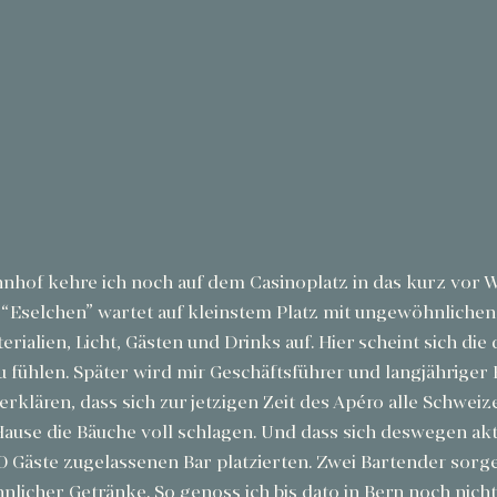
hof kehre ich noch auf dem Casinoplatz in das kurz vor 
s “Eselchen” wartet auf kleinstem Platz mit ungewöhnlichen
ialien, Licht, Gästen und Drinks auf. Hier scheint sich die 
fühlen. Später wird mir Geschäftsführer und langjähriger 
rklären, dass sich zur jetzigen Zeit des Apéro alle Schweize
ause die Bäuche voll schlagen. Und dass sich deswegen akt
0 Gäste zugelassenen Bar platzierten. Zwei Bartender sorge
licher Getränke. So genoss ich bis dato in Bern noch nicht