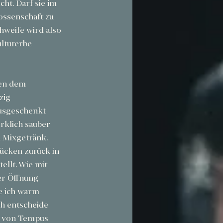
ht. Darf sie im 
ossenschaft zu 
hweife wird also 
lturerbe 
en dem 
zig 
usgeschenkt 
rklich sauber 
 Mixgetränk. 
ücken zurück in 
tellt. Wie mit 
er Öffnung 
e ich warm 
h entscheide 
r von Tempus 