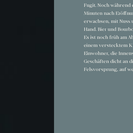
Fugit. Noch während d
Minuten nach Eröffnung
erwachsen, mit Nuss 
Hand. Bier und Bour
Es ist noch früh am A
einem verstecktem Kle
Einwohner, die Innens
Geschäften dicht an 
Felsvorsprung, auf w