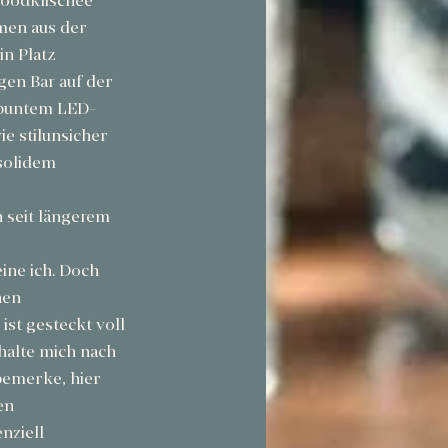
woodklischee 
men aus der 
in Platz 
gen Bar auf der 
n buntem LED-
e stilunsicher 
solidem 
n seit längerem 
ine ich. Doch 
hen 
ist gesteckt voll 
halte mich nach 
emerke, hier 
en 
nziell 