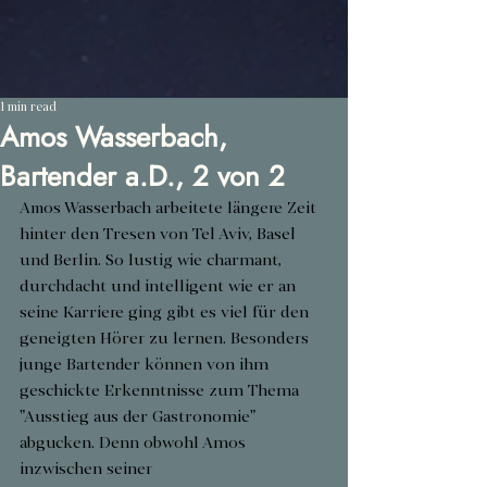
1 min read
Amos Wasserbach,
Bartender a.D., 2 von 2
Amos Wasserbach arbeitete längere Zeit 
hinter den Tresen von Tel Aviv, Basel 
und Berlin. So lustig wie charmant, 
durchdacht und intelligent wie er an 
seine Karriere ging gibt es viel für den 
geneigten Hörer zu lernen. Besonders 
junge Bartender können von ihm 
geschickte Erkenntnisse zum Thema 
"Ausstieg aus der Gastronomie" 
abgucken. Denn obwohl Amos 
inzwischen seiner 