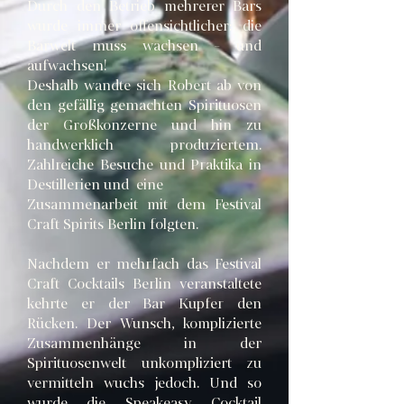
Durch den Betrieb mehrerer Bars
wurde immer offensichtlicher: die
Barwelt muss wachsen - und
aufwachsen!
Deshalb wandte sich Robert ab von
den gefällig gemachten Spirituosen
der Großkonzerne und hin zu
handwerklich produziertem.
Zahlreiche Besuche und Praktika in
Destillerien und eine
Zusammenarbeit mit dem Festival
Craft Spirits Berlin
folgten.
Nachdem er mehrfach das Festival
Craft Cocktails Berlin veranstaltete
kehrte er der Bar Kupfer den
Rücken. Der Wunsch, komplizierte
Zusammenhänge in der
Spirituosenwelt unkompliziert zu
vermitteln wuchs jedoch. Und so
wurde die Speakeasy Cocktail