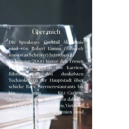
Über mich
Die Speakeasy Cocktail Akademie
wird von Robert Lamm (
formerly
known as
Schröter) betrieben.
Er begann 2000 hinter den Tresen
Berlins
zu arbeiten. Die Karriere
führte von den dunkelsten
Technokellern der Hauptstadt über
schicke Bars, Sternerestaurants bis
hin zum Ritz-Carlton.
Arbeitserfahrungen wurden dabei in
den USA, Japan, Australien, Vietnam,
Singapur, Ukraine, Armenien und
der Schweiz gesammelt.