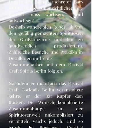
Durch den Betrieb mehrerer Bars
wurde immer offensichtlicher: die
Barwelt muss wachsen - und
aufwachsen!
Deshalb wandte sich Robert ab von
den gefällig gemachten Spirituosen
der Großkonzerne und hin zu
handwerklich produziertem.
Zahlreiche Besuche und Praktika in
Destillerien und eine
Zusammenarbeit mit dem Festival
Craft Spirits Berlin
folgten.
Nachdem er mehrfach das Festival
Craft Cocktails Berlin veranstaltete
kehrte er der Bar Kupfer den
Rücken. Der Wunsch, komplizierte
Zusammenhänge in der
Spirituosenwelt unkompliziert zu
vermitteln wuchs jedoch. Und so
wurde die Speakeasy Cocktail