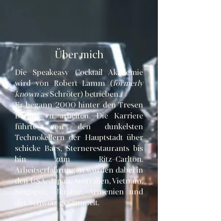
Über mich
Die Speakeasy Cocktail Akademie
wird von Robert Lamm (
formerly
known as
Schröter) betrieben.
Er begann 2000 hinter den Tresen
Berlins
zu arbeiten. Die Karriere
führte von den dunkelsten
Technokellern der Hauptstadt über
schicke Bars, Sternerestaurants bis
hin zum Ritz-Carlton.
Arbeitserfahrungen wurden dabei in
den USA, Japan, Australien, Vietnam,
Singapur, Ukraine, Armenien und
der Schweiz gesammelt.